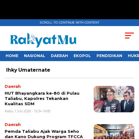
SCROLL TO CONTINUE WITH CONTENT
HOME
NASIONAL
DAERAH
EKOPOL
PENDIDIKAN
HUKR
Ihky Umaternate
Daerah
HUT Bhayangkara ke-80 di Pulau
Taliabu, Kapolres Tekankan
Kualitas SDM
Rabu, 1 Juli 2026 - 15:34 WIB
Daerah
Pemda Taliabu Ajak Warga Seho
dan Kano Dukung Program TFCCA