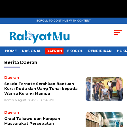
SCROLL TO CONTINUE WITH CONTENT
HOME
NASIONAL
DAERAH
EKOPOL
PENDIDIKAN
HUKR
Berita
Daerah
Daerah
Sekda Ternate Serahkan Bantuan
Kursi Roda dan Uang Tunai kepada
Warga Kurang Mampu
Kamis, 6 Agustus 2026 - 16:34 WIT
Daerah
Graal Taliawo dan Harapan
Masyarakat Percepatan