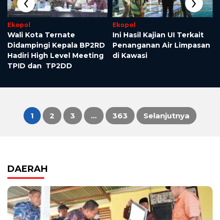
‹
›
Ekopol
Ekopol
Wali Kota Ternate
Ini Hasil Kajian UI Terkait
Didampingi Kepala BP2RD
Penanganan Air Limpasan
Hadiri High Level Meeting
di Kawasi
TPID dan TP2DD
1
2
3
…
363
Selanjutnya
Paginasi
pos
DAERAH