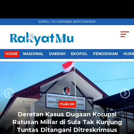
SCROLL TO CONTINUE WITH CONTENT
HOME
NASIONAL
DAERAH
EKOPOL
PENDIDIKAN
HUKR
Next
Previous
Hukrim
Deretan Kasus Dugaan Korupsi
Ratusan Miliar di Sula Tak Kunjung
Tuntas Ditangani Ditreskrimsus