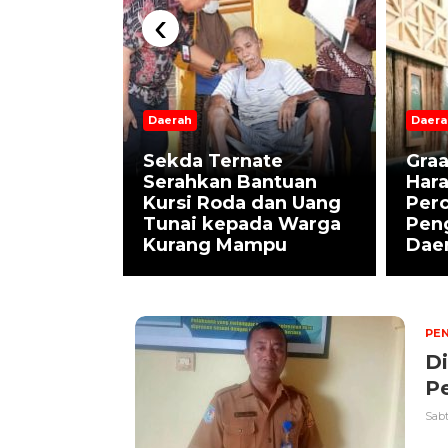
‹
nate
Daerah
Daera
urkan
s XII
Sekda Ternate
Graa
Usung
Serahkan Bantuan
Har
ernate
Kursi Roda dan Uang
Per
 Rempah
Tunai kepada Warga
Pen
Kurang Mampu
Dae
PEN
D
Pe
Sabt