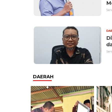
M
Seni
DA
D
da
Seni
DAERAH