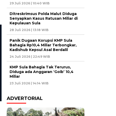
29 Juli 2026 | 10:40 WIB
Ditreskrimsus Polda Malut Diduga
Senyapkan Kasus Ratusan Miliar di
Kepulauan Sula
28 Juli 2026 | 13:18 WIB
Panik Dugaan Korupsi KMP Sula
Bahagia Rp10,4 Miliar Terbongkar,
Kadishub Kepsul Asal Berdalil
24 Juli 2026 | 22:49 WIB
KMP Sula Bahagia Tak Terurus,
Diduga ada Anggaran ‘Goib’ 10,4
Daerah
Daerah
Miliar
Bahas Pembangunan
Hari Kartini: Bupati Alio
23 Juli 2026 | 14:14 WIB
Labkesda, Kadinkes Sula Gelar
Serukan Stop Kekerasan
Pertemuan dengan
Terhadap Perempuan da
Perusahaan Navigasi Enjiniring
ADVERTORIAL