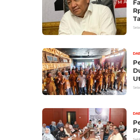
Fa
Rp
Ta
Sela
DA
P
D
U
Sela
DA
P
Pa
Sabt