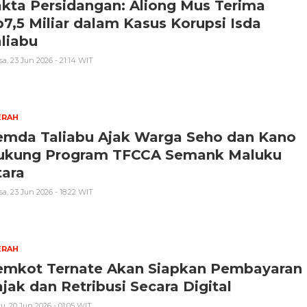
kta Persidangan: Aliong Mus Terima
7,5 Miliar dalam Kasus Korupsi Isda
liabu
sa, 23 Jun 2026 - 21:14 WIT
ERAH
emda Taliabu Ajak Warga Seho dan Kano
ukung Program TFCCA Semank Maluku
tara
sa, 23 Jun 2026 - 18:22 WIT
ERAH
emkot Ternate Akan Siapkan Pembayaran
jak dan Retribusi Secara Digital
u, 20 Jun 2026 - 01:05 WIT