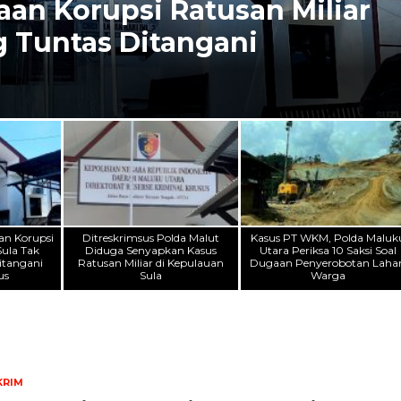
an Korupsi Ratusan Miliar
g Tuntas Ditangani
an Korupsi
Ditreskrimsus Polda Malut
Kasus PT WKM, Polda Maluk
Sula Tak
Diduga Senyapkan Kasus
Utara Periksa 10 Saksi Soal
itangani
Ratusan Miliar di Kepulauan
Dugaan Penyerobotan Laha
us
Sula
Warga
KRIM