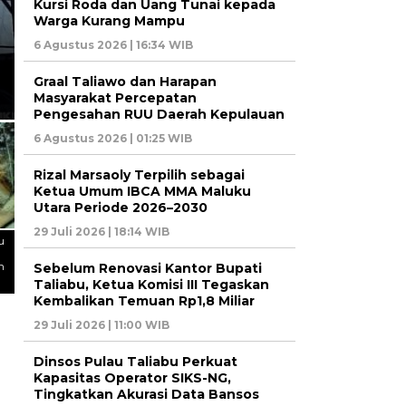
Kursi Roda dan Uang Tunai kepada
HUKRIM
Warga Kurang Mampu
Ditreskrimsus Polda Mal
6 Agustus 2026 | 16:34 WIB
Kasus Ratusan Miliar di K
Graal Taliawo dan Harapan
Masyarakat Percepatan
Pengesahan RUU Daerah Kepulauan
6 Agustus 2026 | 01:25 WIB
Rizal Marsaoly Terpilih sebagai
Ketua Umum IBCA MMA Maluku
Utara Periode 2026–2030
29 Juli 2026 | 18:14 WIB
u
n
Sebelum Renovasi Kantor Bupati
Taliabu, Ketua Komisi III Tegaskan
Kembalikan Temuan Rp1,8 Miliar
29 Juli 2026 | 11:00 WIB
Dinsos Pulau Taliabu Perkuat
Kapasitas Operator SIKS-NG,
Tingkatkan Akurasi Data Bansos