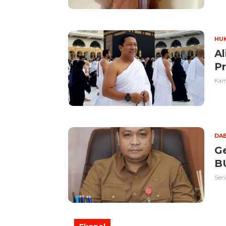
HU
A
Pr
Kami
DA
G
B
Seni