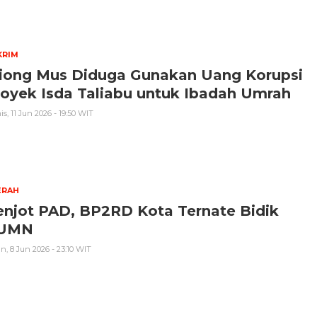
KRIM
liong Mus Diduga Gunakan Uang Korupsi
oyek Isda Taliabu untuk Ibadah Umrah
s, 11 Jun 2026 - 19:50 WIT
ERAH
enjot PAD, BP2RD Kota Ternate Bidik
UMN
n, 8 Jun 2026 - 23:10 WIT