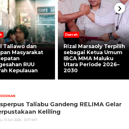
›
h
Daerah
l Taliawo dan
Rizal Marsaoly Terpilih
apan Masyarakat
sebagai Ketua Umum
cepatan
IBCA MMA Maluku
gesahan RUU
Utara Periode 2026–
rah Kepulauan
2030
DIDIKAN
isperpus Taliabu Gandeng RELIMA Gelar
rpustakaan Keliling
u, 13 Jun 2026 - 12:17 WIT