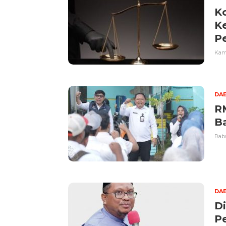
Ko
Ke
Pe
Kami
DA
R
B
Rabu
DA
D
P