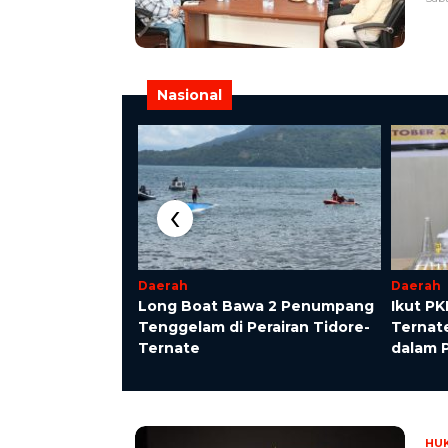
Nasional
‹
Daerah
Daerah
aganaya Bagun
Long Boat Bawa 2 Penumpang
Ikut PK
r Konferensi 4.0
Tenggelam di Perairan Tidore-
Ternat
Ternate
dalam 
HU