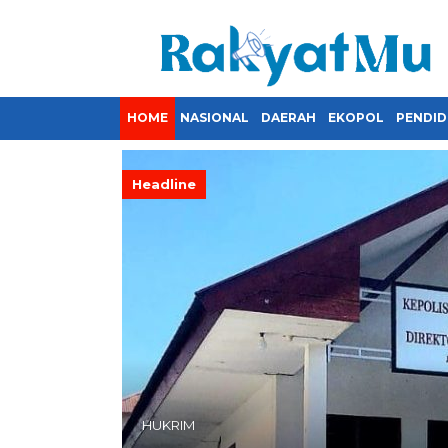
HOME
NASIONAL
DAERAH
EKOPOL
PENDID
Headline
HUKRIM