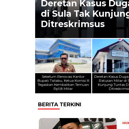
 Ketua
Deretan Kasus Duga
Rp1,8
di Sula Tak Kunjun
Ditreskrimsus
Sebelum Renovasi Kantor
Deretan Kasus Duga
Bupati Taliabu, Ketua Komisi III
Ratusan Miliar di 
Tegaskan Kembalikan Temuan
Kunjung Tuntas D
Rp1,8 Miliar
Ditreskrims
BERITA TERKINI
HU