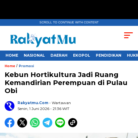
SCROLL TO CONTINUE WITH CONTENT
HOME
NASIONAL
DAERAH
EKOPOL
PENDIDIKAN
HUKR
/
Home
Promosi
Kebun Hortikultura Jadi Ruang
Kemandirian Perempuan di Pulau
Obi
Rakyatmu.com
- Wartawan
Senin, 1 Juni 2026
- 21:36 WIT