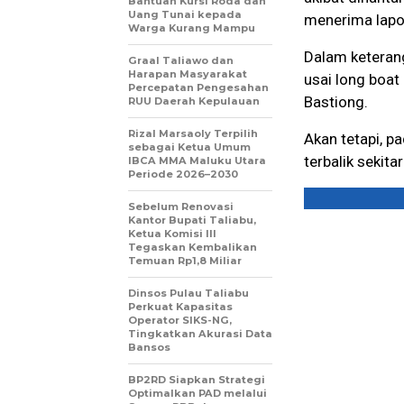
Bantuan Kursi Roda dan
Uang Tunai kepada
menerima lapo
Warga Kurang Mampu
Dalam keterang
Graal Taliawo dan
Harapan Masyarakat
usai long boat
Percepatan Pengesahan
Bastiong.
RUU Daerah Kepulauan
Rizal Marsaoly Terpilih
Akan tetapi, p
sebagai Ketua Umum
terbalik sekita
IBCA MMA Maluku Utara
Periode 2026–2030
Sebelum Renovasi
Kantor Bupati Taliabu,
Ketua Komisi III
Tegaskan Kembalikan
Temuan Rp1,8 Miliar
Dinsos Pulau Taliabu
Perkuat Kapasitas
Operator SIKS-NG,
Tingkatkan Akurasi Data
Bansos
BP2RD Siapkan Strategi
Optimalkan PAD melalui