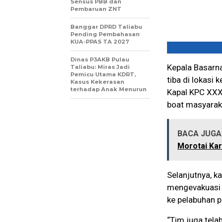
Sensus PBB dan
Pembaruan ZNT
Banggar DPRD Taliabu
Pending Pembahasan
KUA-PPAS TA 2027
Dinas P3AKB Pulau
Kepala Basarn
Taliabu: Miras Jadi
Pemicu Utama KDRT,
tiba di lokas
Kasus Kekerasan
terhadap Anak Menurun
Kapal KPC XXX
boat masyarak
BACA JUGA 
Morotai Ka
Selanjutnya, k
mengevakuasi 
ke pelabuhan p
“Tim juga telah