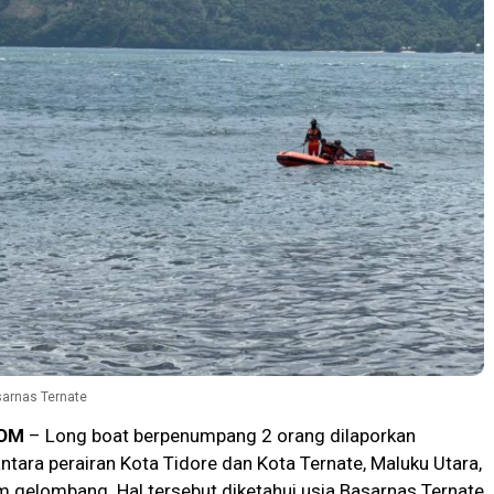
sarnas Ternate
OM
– Long boat berpenumpang 2 orang dilaporkan
ntara perairan Kota Tidore dan Kota Ternate, Maluku Utara,
m gelombang. Hal tersebut diketahui usia Basarnas Ternate