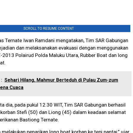
SCROLL TO RESUME CONTENT
as Ternate Iwan Ramdani mengatakan, Tim SAR Gabungan
i kejadian dan melaksanakan evakuasi dengan menggunakan
-2013 Polairud Polda Maluku Utara, Rubber Boat dan long
at.
:
Sehari Hilang, Mahmur Berteduh di Pulau Zum-zum
rena Cuaca
ata dia, pada pukul 12.30 WIT, Tim SAR Gabungan berhasil
korban Stefi (50) dan Liong (45) dalam keadaan selamat
erikanan Bastiong Ternate.
 melakukan penarikan long boat korban ke tepi pantai,” ujar