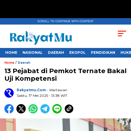
SCROLL TO CONTINUE WITH CONTENT
HOME
NASIONAL
DAERAH
EKOPOL
PENDIDIKAN
HUKR
/
Home
Daerah
13 Pejabat di Pemkot Ternate Bakal
Uji Kompetensi
Rakyatmu.com
- Wartawan
Sabtu, 17 Mei 2025
- 13:38 WIT