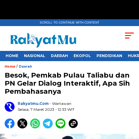
SCROLL TO CONTINUE WITH CONTENT
HOME
NASIONAL
DAERAH
EKOPOL
PENDIDIKAN
HUKR
/
Home
Daerah
Besok, Pemkab Pulau Taliabu dan
PN Gelar Dialog Interaktif, Apa Sih
Pembahasanya
Rakyatmu.com
- Wartawan
Selasa, 7 Maret 2023
- 12:33 WIT