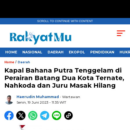
SCROLL TO CONTINUE WITH CONTENT
HOME
NASIONAL
DAERAH
EKOPOL
PENDIDIKAN
HUKR
/
Home
Daerah
Kapal Bahana Putra Tenggelam di
Perairan Batang Dua Kota Ternate,
Nahkoda dan Juru Masak Hilang
Haerudin Muhammad
- Wartawan
Senin, 19 Juni 2023
- 11:35 WIT