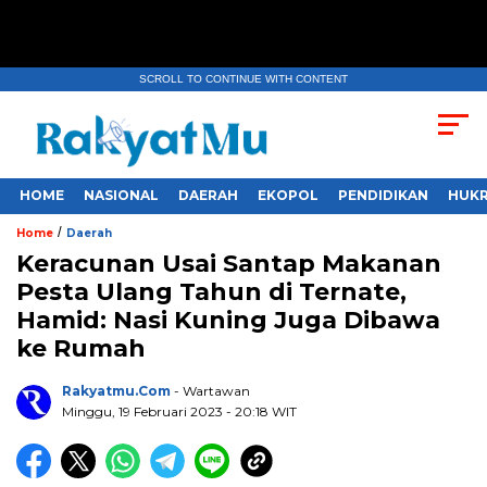
SCROLL TO CONTINUE WITH CONTENT
HOME
NASIONAL
DAERAH
EKOPOL
PENDIDIKAN
HUKR
/
Home
Daerah
Keracunan Usai Santap Makanan
Pesta Ulang Tahun di Ternate,
Hamid: Nasi Kuning Juga Dibawa
ke Rumah
Rakyatmu.com
- Wartawan
Minggu, 19 Februari 2023
- 20:18 WIT