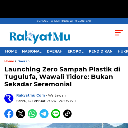
SCROLL TO CONTINUE WITH CONTENT
HOME
NASIONAL
DAERAH
EKOPOL
PENDIDIKAN
HUKR
/
Home
Daerah
Launching Zero Sampah Plastik di
Tugulufa, Wawali Tidore: Bukan
Sekadar Seremonial
Rakyatmu.com
- Wartawan
Sabtu, 14 Februari 2026
- 20:03 WIT