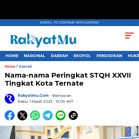
SCROLL TO CONTINUE WITH CONTENT
HOME
NASIONAL
DAERAH
EKOPOL
PENDIDIKAN
HUKR
/
Home
Daerah
Nama-nama Peringkat STQH XXVII
Tingkat Kota Ternate
Rakyatmu.com
- Wartawan
Rabu, 1 Maret 2023
- 12:09 WIT