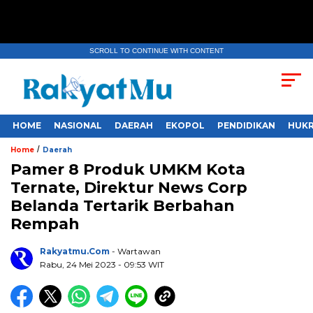
SCROLL TO CONTINUE WITH CONTENT
HOME
NASIONAL
DAERAH
EKOPOL
PENDIDIKAN
HUKR
/
Home
Daerah
Pamer 8 Produk UMKM Kota
Ternate, Direktur News Corp
Belanda Tertarik Berbahan
Rempah
Rakyatmu.com
- Wartawan
Rabu, 24 Mei 2023
- 09:53 WIT