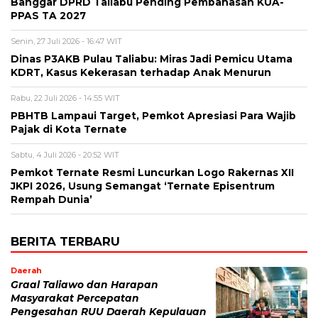
Banggar DPRD Taliabu Pending Pembahasan KUA-
PPAS TA 2027
Senin, 27 Juli 2026 - 16:47 WIT
Dinas P3AKB Pulau Taliabu: Miras Jadi Pemicu Utama
KDRT, Kasus Kekerasan terhadap Anak Menurun
Rabu, 22 Juli 2026 - 14:55 WIT
PBHTB Lampaui Target, Pemkot Apresiasi Para Wajib
Pajak di Kota Ternate
Sabtu, 4 Juli 2026 - 20:52 WIT
Pemkot Ternate Resmi Luncurkan Logo Rakernas XII
JKPI 2026, Usung Semangat ‘Ternate Episentrum
Rempah Dunia’
BERITA TERBARU
Daerah
Graal Taliawo dan Harapan
Masyarakat Percepatan
Pengesahan RUU Daerah Kepulauan