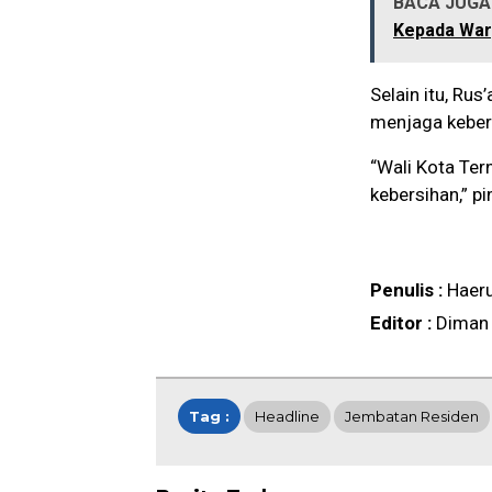
BACA JUGA 
Kepada Wa
Selain itu, Ru
menjaga keber
“Wali Kota Ter
kebersihan,” pi
Penulis :
Haer
Editor :
Diman
Tag :
Headline
Jembatan Residen