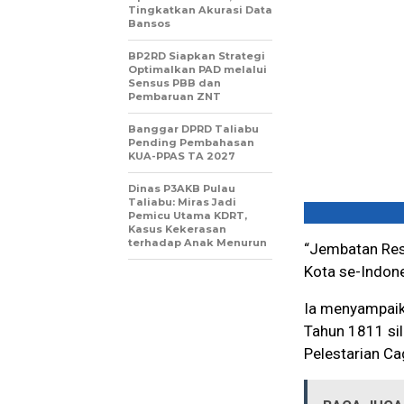
Tingkatkan Akurasi Data
Bansos
BP2RD Siapkan Strategi
Optimalkan PAD melalui
Sensus PBB dan
Pembaruan ZNT
Banggar DPRD Taliabu
Pending Pembahasan
KUA-PPAS TA 2027
Dinas P3AKB Pulau
Taliabu: Miras Jadi
Pemicu Utama KDRT,
Kasus Kekerasan
terhadap Anak Menurun
“Jembatan Resi
Kota se-Indones
Ia menyampaika
Tahun 1811 sil
Pelestarian Ca