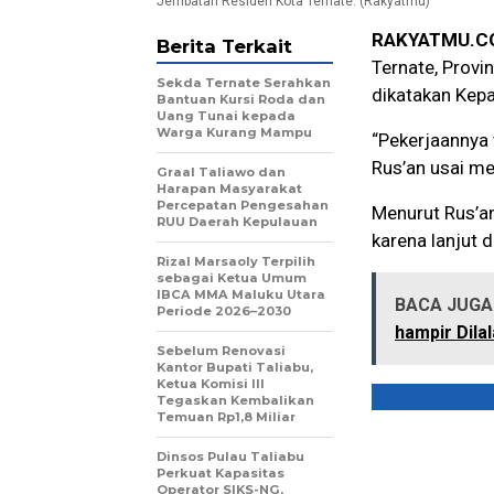
Jembatan Residen Kota Ternate. (Rakyatmu)
RAKYATMU.C
Berita Terkait
Ternate, Provin
Sekda Ternate Serahkan
dikatakan Kepa
Bantuan Kursi Roda dan
Uang Tunai kepada
Warga Kurang Mampu
“Pekerjaannya
Rus’an usai me
Graal Taliawo dan
Harapan Masyarakat
Percepatan Pengesahan
Menurut Rus’an
RUU Daerah Kepulauan
karena lanjut 
Rizal Marsaoly Terpilih
sebagai Ketua Umum
IBCA MMA Maluku Utara
BACA JUGA 
Periode 2026–2030
hampir Dilal
Sebelum Renovasi
Kantor Bupati Taliabu,
Ketua Komisi III
Tegaskan Kembalikan
Temuan Rp1,8 Miliar
Dinsos Pulau Taliabu
Perkuat Kapasitas
Operator SIKS-NG,