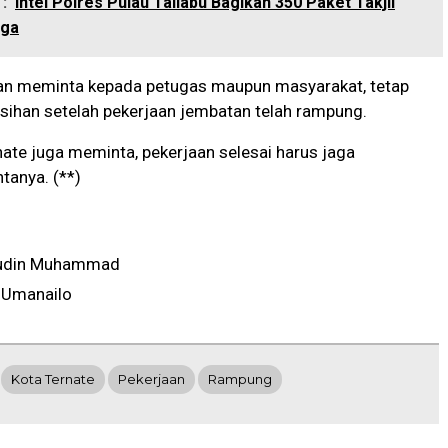
:
Intel Polres Pulau Taliabu Bagikan 350 Paket Takjil
rga
s’an meminta kepada petugas maupun masyarakat, tetap
sihan setelah pekerjaan jembatan telah rampung.
nate juga meminta, pekerjaan selesai harus jaga
ntanya. (**)
udin Muhammad
 Umanailo
Kota Ternate
Pekerjaan
Rampung