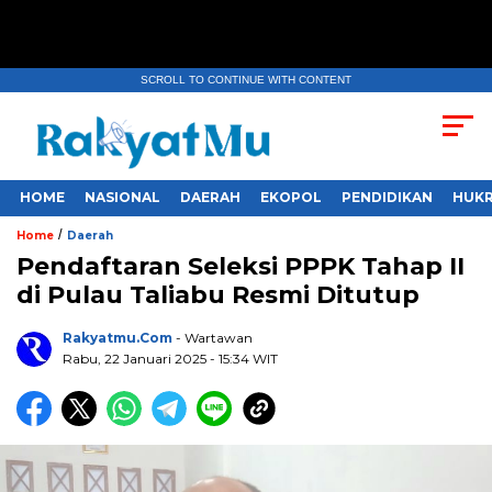
SCROLL TO CONTINUE WITH CONTENT
HOME
NASIONAL
DAERAH
EKOPOL
PENDIDIKAN
HUKR
/
Home
Daerah
Pendaftaran Seleksi PPPK Tahap II
di Pulau Taliabu Resmi Ditutup
Rakyatmu.com
- Wartawan
Rabu, 22 Januari 2025
- 15:34 WIT