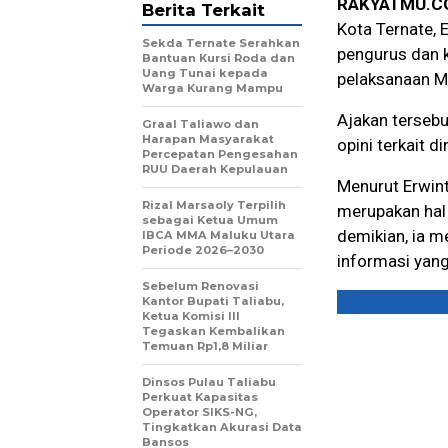
RAKYATMU.C
Berita Terkait
Kota Ternate, 
Sekda Ternate Serahkan
pengurus dan k
Bantuan Kursi Roda dan
Uang Tunai kepada
pelaksanaan M
Warga Kurang Mampu
Ajakan terseb
Graal Taliawo dan
Harapan Masyarakat
opini terkait 
Percepatan Pengesahan
RUU Daerah Kepulauan
Menurut Erwin
Rizal Marsaoly Terpilih
merupakan hal
sebagai Ketua Umum
demikian, ia m
IBCA MMA Maluku Utara
Periode 2026–2030
informasi yang
Sebelum Renovasi
Kantor Bupati Taliabu,
Ketua Komisi III
Tegaskan Kembalikan
Temuan Rp1,8 Miliar
Dinsos Pulau Taliabu
Perkuat Kapasitas
Operator SIKS-NG,
Tingkatkan Akurasi Data
Bansos