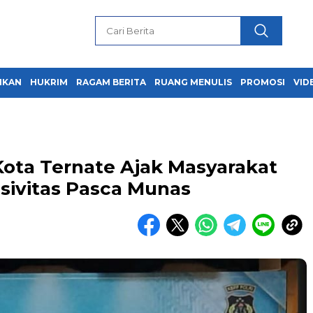
IKAN
HUKRIM
RAGAM BERITA
RUANG MENULIS
PROMOSI
VID
Kota Ternate Ajak Masyarakat
sivitas Pasca Munas