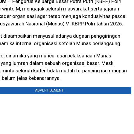
OM
– Pengurus Keluarga Besar Putra Putri (KBPP) Polri
Erwinto M, mengajak seluruh masyarakat serta jajaran
ader organisasi agar tetap menjaga kondusivitas pasca
usyawarah Nasional (Munas) VI KBPP Polri tahun 2026.
ut disampaikan menyusul adanya dugaan penggiringan
dinamika internal organisasi setelah Munas berlangsung.
to, dinamika yang muncul usai pelaksanaan Munas
 yang lumrah dalam sebuah organisasi besar. Meski
eminta seluruh kader tidak mudah terpancing isu maupun
 belum jelas kebenarannya.
ADVERTISEMENT