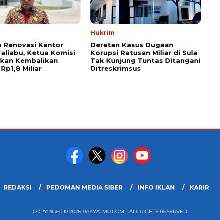
Hukrim
 Renovasi Kantor
Deretan Kasus Dugaan
Taliabu, Ketua Komisi
Korupsi Ratusan Miliar di Sula
askan Kembalikan
Tak Kunjung Tuntas Ditangani
Rp1,8 Miliar
Ditreskrimsus
REDAKSI
PEDOMAN MEDIA SIBER
INFO IKLAN
KARIR
COPYRIGHT © 2026 RAKYATMU.COM - ALL RIGHTS RESERVED