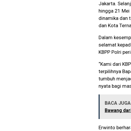
Jakarta. Selan
hingga 21 Mei 
dinamika dan t
dan Kota Terna
Dalam kesempa
selamat kepad
KBPP Polri pe
“Kami dari KB
terpilihnya Ba
tumbuh menjad
nyata bagi mas
BACA JUGA 
Bawang dar
Erwinto berha