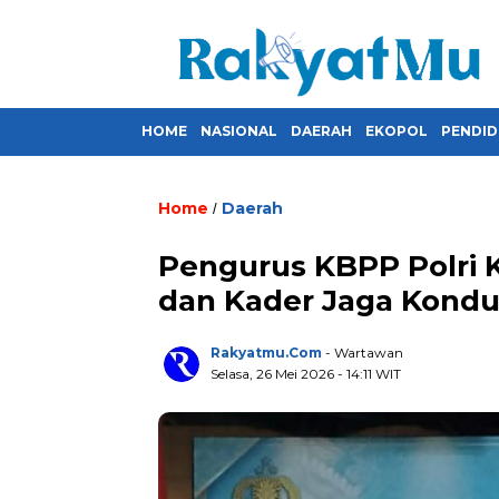
HOME
NASIONAL
DAERAH
EKOPOL
PENDID
Home
Daerah
/
Pengurus KBPP Polri 
dan Kader Jaga Kondu
Rakyatmu.com
- Wartawan
Selasa, 26 Mei 2026
- 14:11 WIT