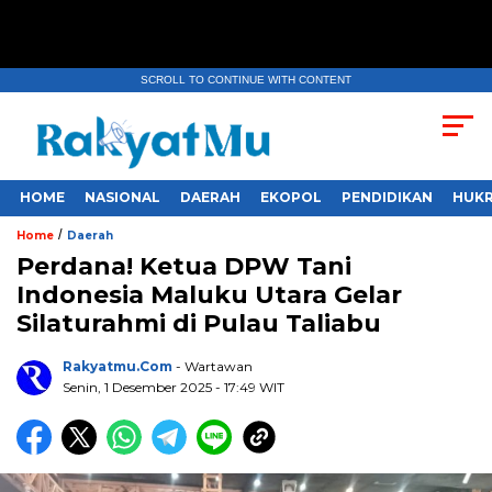
SCROLL TO CONTINUE WITH CONTENT
HOME
NASIONAL
DAERAH
EKOPOL
PENDIDIKAN
HUKR
/
Home
Daerah
Perdana! Ketua DPW Tani
Indonesia Maluku Utara Gelar
Silaturahmi di Pulau Taliabu
Rakyatmu.com
- Wartawan
Senin, 1 Desember 2025
- 17:49 WIT