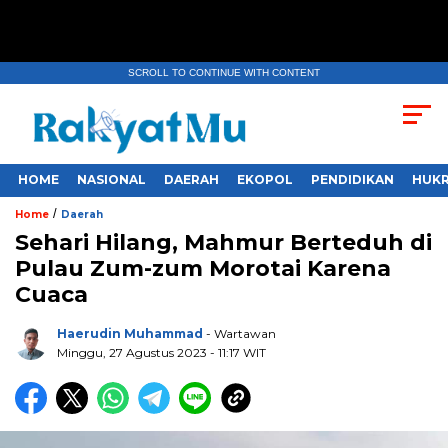
SCROLL TO CONTINUE WITH CONTENT
HOME
NASIONAL
DAERAH
EKOPOL
PENDIDIKAN
HUKR
/
Home
Daerah
Sehari Hilang, Mahmur Berteduh di
Pulau Zum-zum Morotai Karena
Cuaca
Haerudin Muhammad
- Wartawan
Minggu, 27 Agustus 2023
- 11:17 WIT