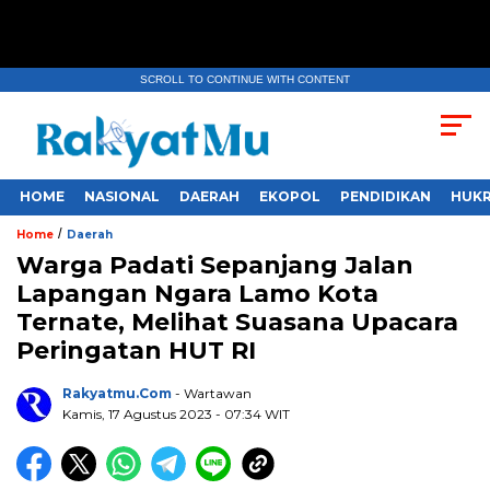
SCROLL TO CONTINUE WITH CONTENT
HOME
NASIONAL
DAERAH
EKOPOL
PENDIDIKAN
HUKR
/
Home
Daerah
Warga Padati Sepanjang Jalan
Lapangan Ngara Lamo Kota
Ternate, Melihat Suasana Upacara
Peringatan HUT RI
Rakyatmu.com
- Wartawan
Kamis, 17 Agustus 2023
- 07:34 WIT