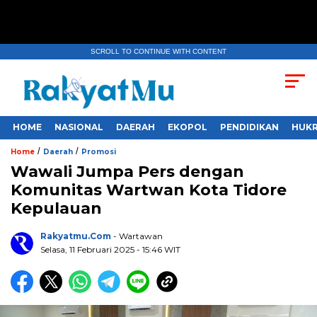
SCROLL TO CONTINUE WITH CONTENT
HOME
NASIONAL
DAERAH
EKOPOL
PENDIDIKAN
HUKR
/
/
Home
Daerah
Promosi
Wawali Jumpa Pers dengan
Komunitas Wartwan Kota Tidore
Kepulauan
Rakyatmu.com
- Wartawan
Selasa, 11 Februari 2025
- 15:46 WIT