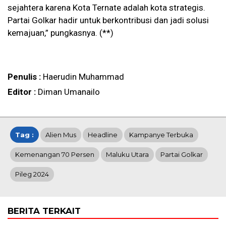
sejahtera karena Kota Ternate adalah kota strategis.
Partai Golkar hadir untuk berkontribusi dan jadi solusi
kemajuan,” pungkasnya. (**)
Penulis :
Haerudin Muhammad
Editor :
Diman Umanailo
Tag :
Alien Mus
Headline
Kampanye Terbuka
Kemenangan 70 Persen
Maluku Utara
Partai Golkar
Pileg 2024
BERITA TERKAIT