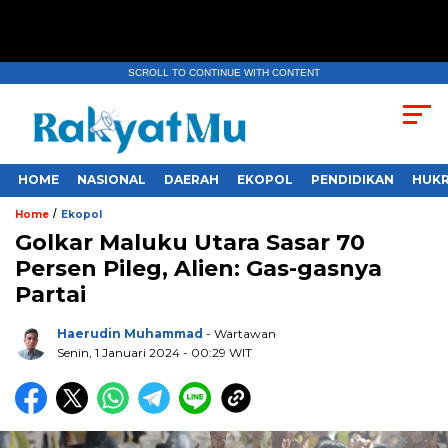
SCROLL TO CONTINUE WITH CONTENT
HOME
NASIONAL
DAERAH
EKOPOL
PENDIDIKAN
HUKR
/
Home
Ekopol
Golkar Maluku Utara Sasar 70
Persen Pileg, Alien: Gas-gasnya
Partai
Haerudin Muhammad
- Wartawan
Senin, 1 Januari 2024
- 00:29 WIT