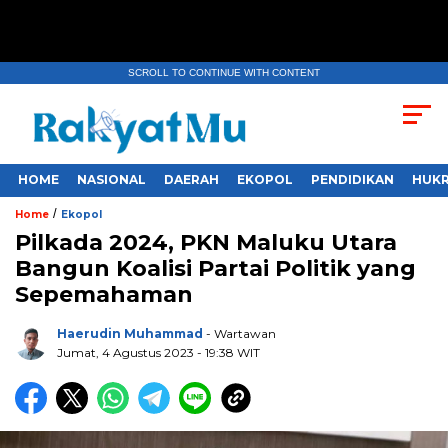
SCROLL TO CONTINUE WITH CONTENT
HOME
NASIONAL
DAERAH
EKOPOL
PENDIDIKAN
HUKR
/
Home
Ekopol
Pilkada 2024, PKN Maluku Utara
Bangun Koalisi Partai Politik yang
Sepemahaman
Haerudin Muhammad
- Wartawan
Jumat, 4 Agustus 2023
- 19:38 WIT