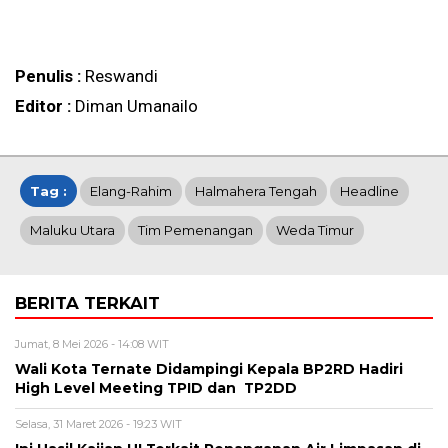
Penulis :
Reswandi
Editor :
Diman Umanailo
Tag :
Elang-Rahim
Halmahera Tengah
Headline
Maluku Utara
Tim Pemenangan
Weda Timur
BERITA TERKAIT
Jumat, 8 Mei 2026 - 14:08 WIT
Wali Kota Ternate Didampingi Kepala BP2RD Hadiri
High Level Meeting TPID dan TP2DD
Selasa, 31 Maret 2026 - 19:23 WIT