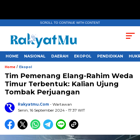
SCROLL TO CONTINUE WITH CONTENT
HOME
NASIONAL
DAERAH
EKOPOL
PENDIDIKAN
HUKR
/
Home
Ekopol
Tim Pemenang Elang-Rahim Weda
Timur Terbentuk: Kalian Ujung
Tombak Perjuangan
Rakyatmu.com
- Wartawan
Senin, 16 September 2024
- 17:37 WIT