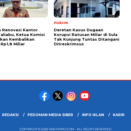
Hukrim
 Renovasi Kantor
Deretan Kasus Dugaan
Taliabu, Ketua Komisi
Korupsi Ratusan Miliar di Sula
askan Kembalikan
Tak Kunjung Tuntas Ditangani
Rp1,8 Miliar
Ditreskrimsus
REDAKSI
PEDOMAN MEDIA SIBER
INFO IKLAN
KARIR
COPYRIGHT © 2026 RAKYATMU.COM - ALL RIGHTS RESERVED