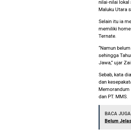
nilai-nilai lo
Maluku Utara s
Selain itu ia 
memiliki home
Ternate.
“Namun belum b
sehingga Tahu
Jawa,” ujar Za
Sebab, kata di
dan kesepakata
Memorandum of
dan PT. MMS.
BACA JUGA 
Belum Jela