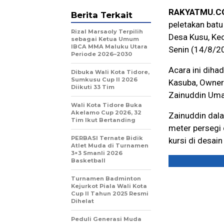
RAKYATMU.C
Berita Terkait
peletakan bat
Rizal Marsaoly Terpilih
Desa Kusu, Kec
sebagai Ketua Umum
IBCA MMA Maluku Utara
Senin (14/8/2
Periode 2026–2030
Acara ini diha
Dibuka Wali Kota Tidore,
Sumkusu Cup II 2026
Kasuba, Owner 
Diikuti 33 Tim
Zainuddin Umas
Wali Kota Tidore Buka
Akelamo Cup 2026, 32
Zainuddin dal
Tim Ikut Bertanding
meter persegi 
PERBASI Ternate Bidik
kursi di desain
Atlet Muda di Turnamen
3×3 Smanli 2026
Basketball
Turnamen Badminton
Kejurkot Piala Wali Kota
Cup II Tahun 2025 Resmi
Dihelat
Peduli Generasi Muda