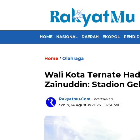
HOME
NASIONAL
DAERAH
EKOPOL
PENDID
Home
Olahraga
/
Wali Kota Ternate Had
Zainuddin: Stadion Ge
Rakyatmu.com
- Wartawan
Senin, 14 Agustus 2023
- 16:36 WIT