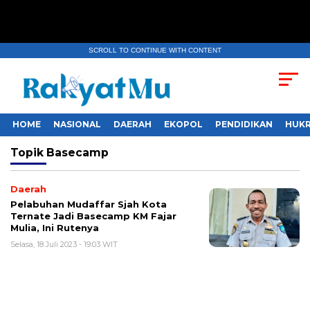
SCROLL TO CONTINUE WITH CONTENT
HOME
NASIONAL
DAERAH
EKOPOL
PENDIDIKAN
HUKR
Topik
Basecamp
Daerah
Pelabuhan Mudaffar Sjah Kota
Ternate Jadi Basecamp KM Fajar
Mulia, Ini Rutenya
Selasa, 18 Juli 2023 - 19:03 WIT