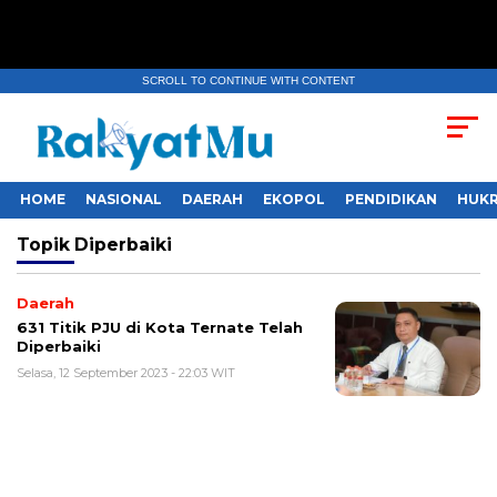
SCROLL TO CONTINUE WITH CONTENT
HOME
NASIONAL
DAERAH
EKOPOL
PENDIDIKAN
HUKR
Topik
Diperbaiki
Daerah
631 Titik PJU di Kota Ternate Telah
Diperbaiki
Selasa, 12 September 2023 - 22:03 WIT