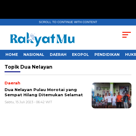
SCROLL TO CONTINUE WITH CONTENT
HOME
NASIONAL
DAERAH
EKOPOL
PENDIDIKAN
HUKR
Topik
Dua Nelayan
Daerah
Dua Nelayan Pulau Morotai yang
Sempat Hilang Ditemukan Selamat
Sabtu, 15 Juli 2023 - 06:42 WIT