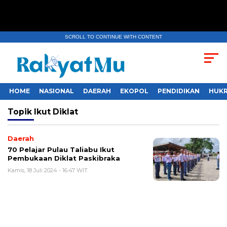
SCROLL TO CONTINUE WITH CONTENT
HOME
NASIONAL
DAERAH
EKOPOL
PENDIDIKAN
HUKR
Topik
Ikut Diklat
Daerah
70 Pelajar Pulau Taliabu Ikut
Pembukaan Diklat Paskibraka
Kamis, 18 Juli 2024 - 16:47 WIT