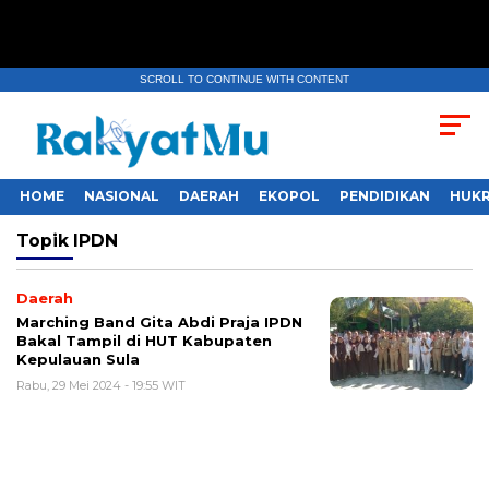
SCROLL TO CONTINUE WITH CONTENT
HOME
NASIONAL
DAERAH
EKOPOL
PENDIDIKAN
HUKR
Topik
IPDN
Daerah
Marching Band Gita Abdi Praja IPDN
Bakal Tampil di HUT Kabupaten
Kepulauan Sula
Rabu, 29 Mei 2024 - 19:55 WIT