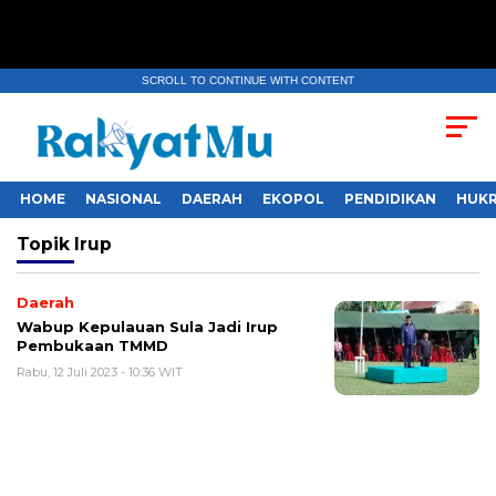
SCROLL TO CONTINUE WITH CONTENT
HOME
NASIONAL
DAERAH
EKOPOL
PENDIDIKAN
HUKR
Topik
Irup
Daerah
Wabup Kepulauan Sula Jadi Irup
Pembukaan TMMD
Rabu, 12 Juli 2023 - 10:36 WIT