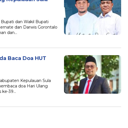
upati dan Wakil Bupati
ernate dan Darwis Gorontalo
nan dan…
sda Baca Doa HUT
abupaten Kepulauan Sula
 membaca doa Hari Ulang
s ke-39…