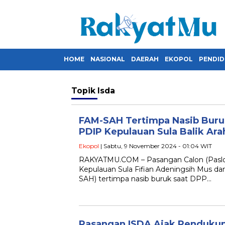
HOME
NASIONAL
DAERAH
EKOPOL
PENDID
Topik
Isda
FAM-SAH Tertimpa Nasib Buruk
PDIP Kepulauan Sula Balik Ar
Ekopol
| Sabtu, 9 November 2024 - 01:04 WIT
RAKYATMU.COM – Pasangan Calon (Paslon
Kepulauan Sula Fifian Adeningsih Mus d
SAH) tertimpa nasib buruk saat DPP…
Pasangan ISDA Ajak Pendukun