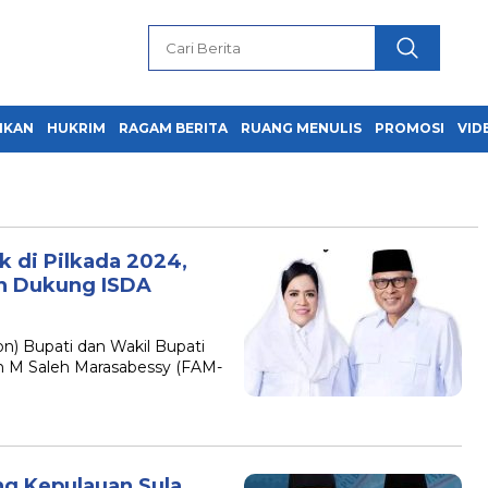
IKAN
HUKRIM
RAGAM BERITA
RUANG MENULIS
PROMOSI
VID
 di Pilkada 2024,
ah Dukung ISDA
) Bupati dan Wakil Bupati
an M Saleh Marasabessy (FAM-
g Kepulauan Sula