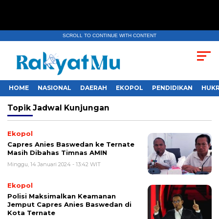
SCROLL TO CONTINUE WITH CONTENT
HOME
NASIONAL
DAERAH
EKOPOL
PENDIDIKAN
HUKR
Topik
Jadwal Kunjungan
Ekopol
Capres Anies Baswedan ke Ternate
Masih Dibahas Timnas AMIN
Minggu, 14 Januari 2024 - 13:42 WIT
Ekopol
Polisi Maksimalkan Keamanan
Jemput Capres Anies Baswedan di
Kota Ternate