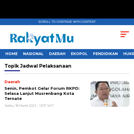
SCROLL TO CONTINUE WITH CONTENT
HOME
NASIONAL
DAERAH
EKOPOL
PENDIDIKAN
HUKR
Topik
Jadwal Pelaksanaan
Daerah
Senin, Pemkot Gelar Forum RKPD:
Selasa Lanjut Musrenbang Kota
Ternate
Sabtu, 18 Maret 2023 - 13:07 WIT