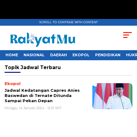
SCROLL TO CONTINUE WITH CONTENT
HOME
NASIONAL
DAERAH
EKOPOL
PENDIDIKAN
HUKR
Topik
Jadwal Terbaru
Ekopol
Jadwal Kedatangan Capres Anies
Baswedan di Ternate Ditunda
Sampai Pekan Depan
Minggu, 14 Januari 2024 - 12:01 WIT