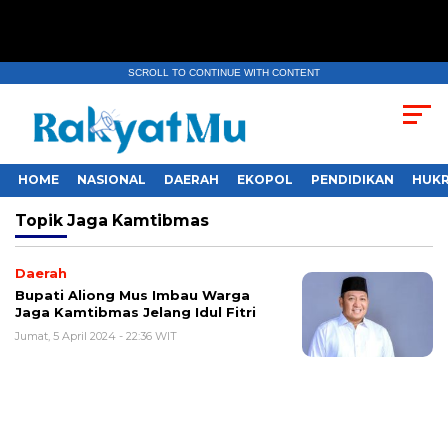
SCROLL TO CONTINUE WITH CONTENT
HOME
NASIONAL
DAERAH
EKOPOL
PENDIDIKAN
HUKR
Topik
Jaga Kamtibmas
Daerah
Bupati Aliong Mus Imbau Warga
Jaga Kamtibmas Jelang Idul Fitri
Jumat, 5 April 2024 - 22:36 WIT