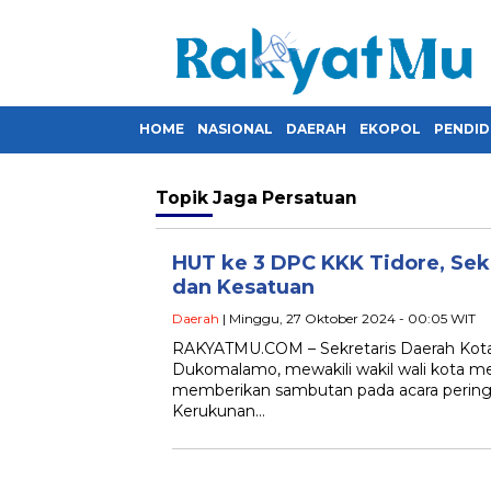
HOME
NASIONAL
DAERAH
EKOPOL
PENDID
Topik
Jaga Persatuan
HUT ke 3 DPC KKK Tidore, Sek
dan Kesatuan
Daerah
| Minggu, 27 Oktober 2024 - 00:05 WIT
RAKYATMU.COM – Sekretaris Daerah Kota 
Dukomalamo, mewakili wakil wali kota me
memberikan sambutan pada acara perin
Kerukunan…