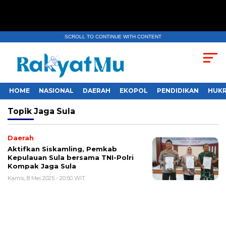
SCROLL TO CONTINUE WITH CONTENT
HOME
NASIONAL
DAERAH
EKOPOL
PENDIDIKAN
HUKR
Topik
Jaga Sula
Daerah
Aktifkan Siskamling, Pemkab
Kepulauan Sula bersama TNI-Polri
Kompak Jaga Sula
Kamis, 8 Mei 2025 - 20:50 WIT