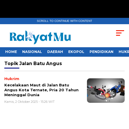
SCROLL TO CONTINUE WITH CONTENT
HOME
NASIONAL
DAERAH
EKOPOL
PENDIDIKAN
HUKR
Topik
Jalan Batu Angus
Hukrim
Kecelakaan Maut di Jalan Batu
Angus Kota Ternate, Pria 20 Tahun
Meninggal Dunia
Kamis, 2 Oktober 2025 - 15:26 WIT