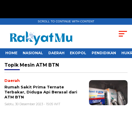
SCROLL TO CONTINUE WITH CONTENT
HOME
NASIONAL
DAERAH
EKOPOL
PENDIDIKAN
HUKR
Topik
Mesin ATM BTN
Daerah
Rumah Sakit Prima Ternate
Terbakar, Diduga Api Berasal dari
ATM BTN
Sabtu, 30 Desember 2023 - 15:05 WIT