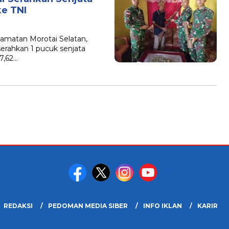
ke TNI
matan Morotai Selatan,
erahkan 1 pucuk senjata
 7,62…
REDAKSI
PEDOMAN MEDIA SIBER
INFO IKLAN
KARIR