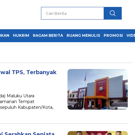
IKAN
HUKRIM
RAGAM BERITA
RUANG MENULIS
PROMOSI
VID
awal TPS, Terbanyak
a) Maluku Utara
ngamanan Tempat
 sepuluh Kabupaten/Kota,
i Serahkan Senjata