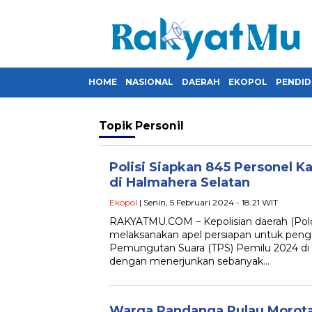
HOME
NASIONAL
DAERAH
EKOPOL
PENDID
Topik
Personil
Polisi Siapkan 845 Personel K
di Halmahera Selatan
Ekopol
| Senin, 5 Februari 2024 - 18:21 WIT
RAKYATMU.COM – Kepolisian daerah (Pold
melaksanakan apel persiapan untuk pe
Pemungutan Suara (TPS) Pemilu 2024 di
dengan menerjunkan sebanyak…
Warga Pandanga Pulau Morota