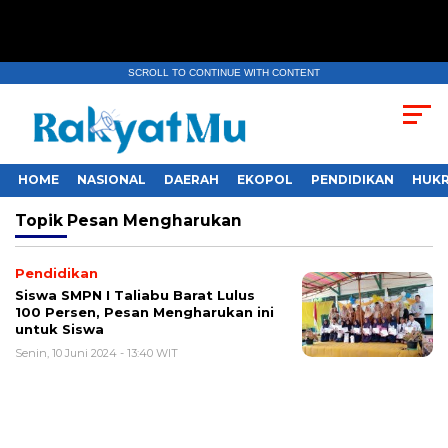
SCROLL TO CONTINUE WITH CONTENT
HOME
NASIONAL
DAERAH
EKOPOL
PENDIDIKAN
HUKR
Topik
Pesan Mengharukan
Pendidikan
Siswa SMPN I Taliabu Barat Lulus
100 Persen, Pesan Mengharukan ini
untuk Siswa
Senin, 10 Juni 2024 - 13:40 WIT