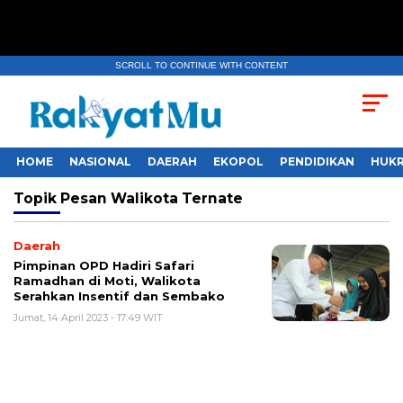
SCROLL TO CONTINUE WITH CONTENT
HOME
NASIONAL
DAERAH
EKOPOL
PENDIDIKAN
HUKR
Topik
Pesan Walikota Ternate
Daerah
Pimpinan OPD Hadiri Safari
Ramadhan di Moti, Walikota
Serahkan Insentif dan Sembako
Jumat, 14 April 2023 - 17:49 WIT