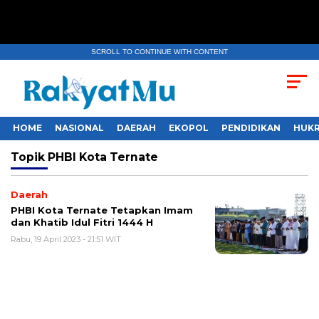
SCROLL TO CONTINUE WITH CONTENT
HOME
NASIONAL
DAERAH
EKOPOL
PENDIDIKAN
HUKR
Topik
PHBI Kota Ternate
Daerah
PHBI Kota Ternate Tetapkan Imam
dan Khatib Idul Fitri 1444 H
Rabu, 19 April 2023 - 21:51 WIT