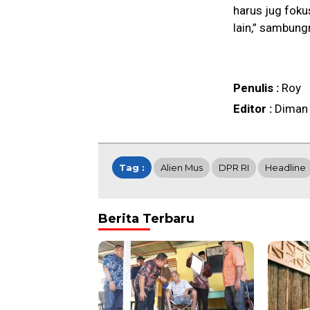
harus jug foku
lain,” sambung
Penulis :
Roy
Editor :
Diman
Tag :
Alien Mus
DPR RI
Headline
Berita Terbaru