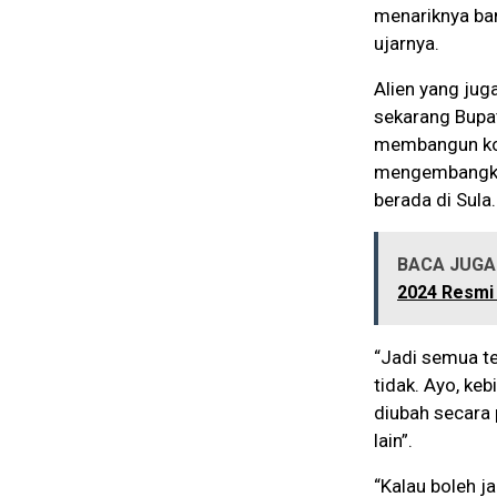
menariknya ban
ujarnya.
Alien yang jug
sekarang Bupat
membangun koo
mengembangkan
berada di Sula
BACA JUGA 
2024 Resmi
“Jadi semua t
tidak. Ayo, ke
diubah secara 
lain”.
“Kalau boleh 