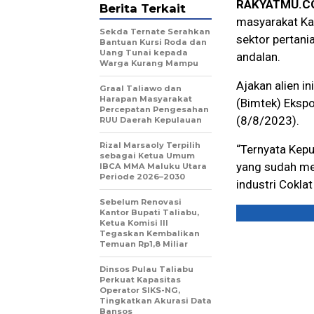
RAKYATMU.C
Berita Terkait
masyarakat Kab
Sekda Ternate Serahkan
sektor pertani
Bantuan Kursi Roda dan
Uang Tunai kepada
andalan.
Warga Kurang Mampu
Ajakan alien i
Graal Taliawo dan
Harapan Masyarakat
(Bimtek) Ekspo
Percepatan Pengesahan
(8/8/2023).
RUU Daerah Kepulauan
Rizal Marsaoly Terpilih
“Ternyata Kepu
sebagai Ketua Umum
yang sudah men
IBCA MMA Maluku Utara
Periode 2026–2030
industri Cokla
Sebelum Renovasi
Kantor Bupati Taliabu,
Ketua Komisi III
Tegaskan Kembalikan
Temuan Rp1,8 Miliar
Dinsos Pulau Taliabu
Perkuat Kapasitas
Operator SIKS-NG,
Tingkatkan Akurasi Data
Bansos