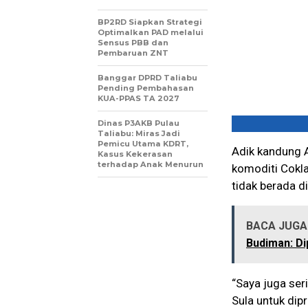
BP2RD Siapkan Strategi
Optimalkan PAD melalui
Sensus PBB dan
Pembaruan ZNT
Banggar DPRD Taliabu
Pending Pembahasan
KUA-PPAS TA 2027
Dinas P3AKB Pulau
Taliabu: Miras Jadi
Pemicu Utama KDRT,
Adik kandung A
Kasus Kekerasan
terhadap Anak Menurun
komoditi Cokla
tidak berada d
BACA JUGA 
Budiman: D
“Saya juga ser
Sula untuk dip