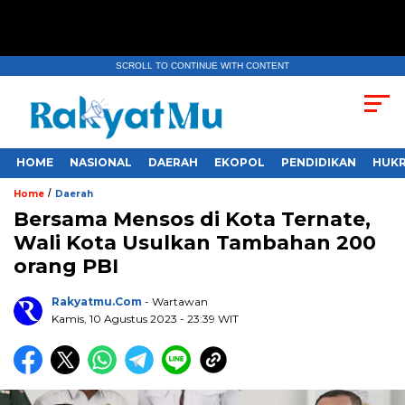
SCROLL TO CONTINUE WITH CONTENT
HOME
NASIONAL
DAERAH
EKOPOL
PENDIDIKAN
HUKR
/
Home
Daerah
Bersama Mensos di Kota Ternate,
Wali Kota Usulkan Tambahan 200
orang PBI
Rakyatmu.com
- Wartawan
Kamis, 10 Agustus 2023
- 23:39 WIT