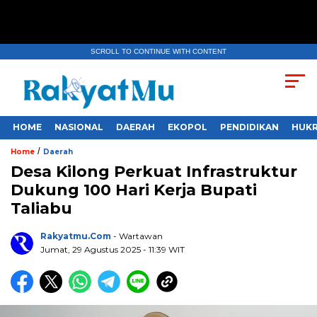
SCROLL TO CONTINUE WITH CONTENT
HOME
NASIONAL
DAERAH
EKOPOL
PENDIDIKAN
HUKR
/
Home
Daerah
Desa Kilong Perkuat Infrastruktur
Dukung 100 Hari Kerja Bupati
Taliabu
Rakyatmu.com
- Wartawan
Jumat, 29 Agustus 2025
- 11:39 WIT