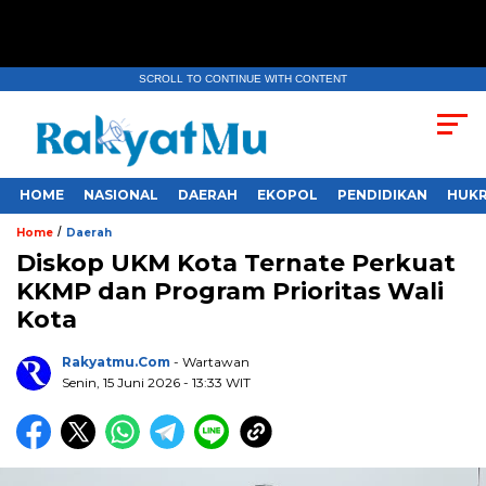
SCROLL TO CONTINUE WITH CONTENT
HOME
NASIONAL
DAERAH
EKOPOL
PENDIDIKAN
HUKR
/
Home
Daerah
Diskop UKM Kota Ternate Perkuat
KKMP dan Program Prioritas Wali
Kota
Rakyatmu.com
- Wartawan
Senin, 15 Juni 2026
- 13:33 WIT