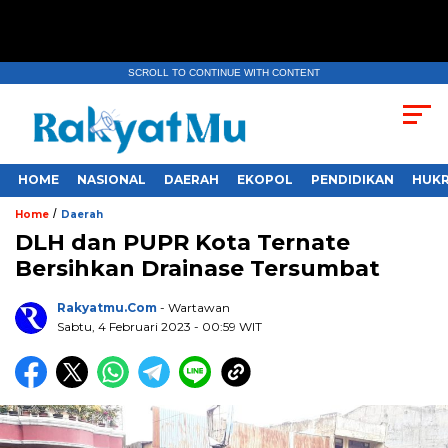
SCROLL TO CONTINUE WITH CONTENT
HOME
NASIONAL
DAERAH
EKOPOL
PENDIDIKAN
HUKR
/
Home
Daerah
DLH dan PUPR Kota Ternate
Bersihkan Drainase Tersumbat
Rakyatmu.com
- Wartawan
Sabtu, 4 Februari 2023
- 00:59 WIT