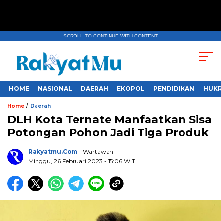
SCROLL TO CONTINUE WITH CONTENT
HOME
NASIONAL
DAERAH
EKOPOL
PENDIDIKAN
HUKR
/
Home
Daerah
DLH Kota Ternate Manfaatkan Sisa
Potongan Pohon Jadi Tiga Produk
Rakyatmu.com
- Wartawan
Minggu, 26 Februari 2023
- 15:06 WIT