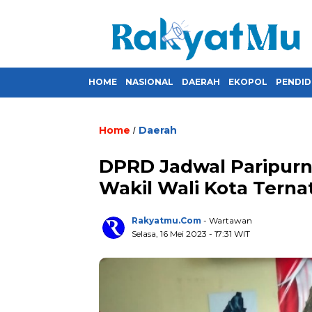
HOME
NASIONAL
DAERAH
EKOPOL
PENDID
Home
Daerah
/
DPRD Jadwal Paripur
Wakil Wali Kota Terna
Rakyatmu.com
- Wartawan
Selasa, 16 Mei 2023
- 17:31 WIT