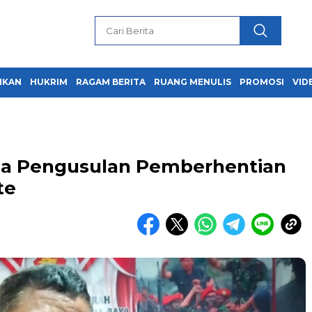
IKAN
HUKRIM
RAGAM BERITA
RUANG MENULIS
PROMOSI
VID
na Pengusulan Pemberhentian
te