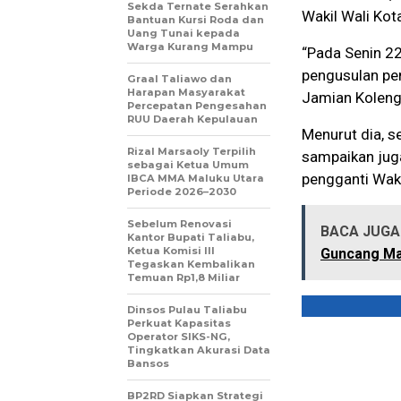
Sekda Ternate Serahkan
Wakil Wali Kot
Bantuan Kursi Roda dan
Uang Tunai kepada
Warga Kurang Mampu
“Pada Senin 22
pengusulan pe
Graal Taliawo dan
Harapan Masyarakat
Jamian Koleng
Percepatan Pengesahan
RUU Daerah Kepulauan
Menurut dia, s
Rizal Marsaoly Terpilih
sampaikan jug
sebagai Ketua Umum
pengganti Waki
IBCA MMA Maluku Utara
Periode 2026–2030
Sebelum Renovasi
BACA JUGA 
Kantor Bupati Taliabu,
Ketua Komisi III
Guncang Ma
Tegaskan Kembalikan
Temuan Rp1,8 Miliar
Dinsos Pulau Taliabu
Perkuat Kapasitas
Operator SIKS-NG,
Tingkatkan Akurasi Data
Bansos
BP2RD Siapkan Strategi