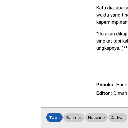
Kata dia, apa
waktu yang tin
kepemimpinan
“Itu akan dika
singkat tapi k
ungkapnya. (**
Penulis :
Haer
Editor :
Diman
Tag :
Banmus
Headline
Jadwal