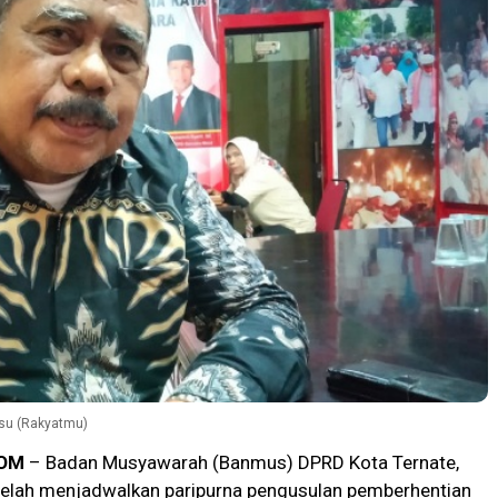
su (Rakyatmu)
OM
– Badan Musyawarah (Banmus) DPRD Kota Ternate,
 telah menjadwalkan paripurna pengusulan pemberhentian